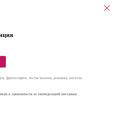
иция
м, фритиллярия, листья малины, ромашка, нигелла,
ван в зависимости от еженедельной поставки.