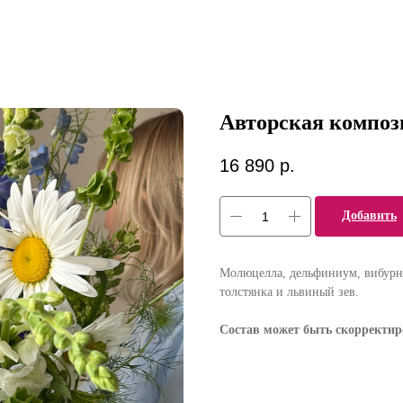
Авторская композ
16 890
р.
Добавить
Молюцелла, дельфиниум, вибурну
толстянка и львиный зев.
Состав может быть скорректиро